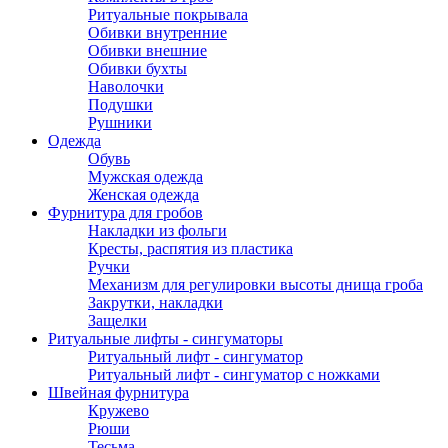
Ритуальные покрывала
Обивки внутренние
Обивки внешние
Обивки бухты
Наволочки
Подушки
Рушники
Одежда
Обувь
Мужская одежда
Женская одежда
Фурнитура для гробов
Накладки из фольги
Кресты, распятия из пластика
Ручки
Механизм для регулировки высоты днища гроба
Закрутки, накладки
Защелки
Ритуальные лифты - сингуматоры
Ритуальный лифт - сингуматор
Ритуальный лифт - сингуматор с ножками
Швейная фурнитура
Кружево
Рюши
Тесьма