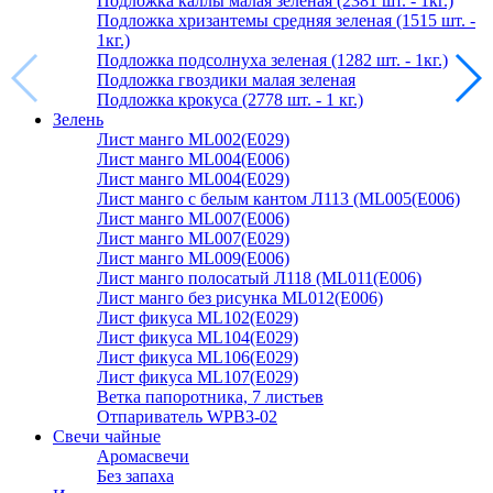
Подложка каллы малая зеленая (2381 шт. - 1кг.)
Подложка хризантемы средняя зеленая (1515 шт. -
1кг.)
Подложка подсолнуха зеленая (1282 шт. - 1кг.)
Подложка гвоздики малая зеленая
Подложка крокуса (2778 шт. - 1 кг.)
Зелень
Лист манго ML002(E029)
Лист манго ML004(E006)
Лист манго ML004(E029)
Лист манго с белым кантом Л113 (ML005(E006)
Лист манго ML007(E006)
Лист манго ML007(E029)
Лист манго ML009(E006)
Лист манго полосатый Л118 (ML011(E006)
Лист манго без рисунка ML012(E006)
Лист фикуса ML102(E029)
Лист фикуса ML104(E029)
Лист фикуса ML106(E029)
Лист фикуса ML107(E029)
Ветка папоротника, 7 листьев
Отпариватель WPB3-02
Свечи чайные
Аромасвечи
Без запаха