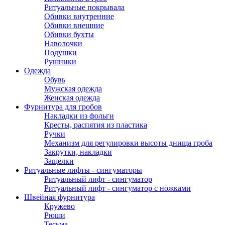
Ритуальные покрывала
Обивки внутренние
Обивки внешние
Обивки бухты
Наволочки
Подушки
Рушники
Одежда
Обувь
Мужская одежда
Женская одежда
Фурнитура для гробов
Накладки из фольги
Кресты, распятия из пластика
Ручки
Механизм для регулировки высоты днища гроба
Закрутки, накладки
Защелки
Ритуальные лифты - сингуматоры
Ритуальный лифт - сингуматор
Ритуальный лифт - сингуматор с ножками
Швейная фурнитура
Кружево
Рюши
Тесьма