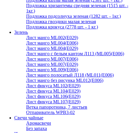
Подложка каллы малая зеленая (2381 шт. - 1кг.)
Подложка хризантемы средняя зеленая (1515 шт. -
1кг.)
Подложка подсолнуха зеленая (1282 шт. - 1кг.)
Подложка гвоздики малая зеленая
Подложка крокуса (2778 шт. - 1 кг.)
Зелень
Лист манго ML002(E029)
Лист манго ML004(E006)
Лист манго ML004(E029)
Лист манго с белым кантом Л113 (ML005(E006)
Лист манго ML007(E006)
Лист манго ML007(E029)
Лист манго ML009(E006)
Лист манго полосатый Л118 (ML011(E006)
Лист манго без рисунка ML012(E006)
Лист фикуса ML102(E029)
Лист фикуса ML104(E029)
Лист фикуса ML106(E029)
Лист фикуса ML107(E029)
Ветка папоротника, 7 листьев
Отпариватель WPB3-02
Свечи чайные
Аромасвечи
Без запаха