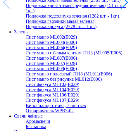
Подложка каллы малая зеленая (2381 шт. - 1кг.)
Подложка хризантемы средняя зеленая (1515 шт. -
1кг.)
Подложка подсолнуха зеленая (1282 шт. - 1кг.)
Подложка гвоздики малая зеленая
Подложка крокуса (2778 шт. - 1 кг.)
Зелень
Лист манго ML002(E029)
Лист манго ML004(E006)
Лист манго ML004(E029)
Лист манго с белым кантом Л113 (ML005(E006)
Лист манго ML007(E006)
Лист манго ML007(E029)
Лист манго ML009(E006)
Лист манго полосатый Л118 (ML011(E006)
Лист манго без рисунка ML012(E006)
Лист фикуса ML102(E029)
Лист фикуса ML104(E029)
Лист фикуса ML106(E029)
Лист фикуса ML107(E029)
Ветка папоротника, 7 листьев
Отпариватель WPB3-02
Свечи чайные
Аромасвечи
Без запаха