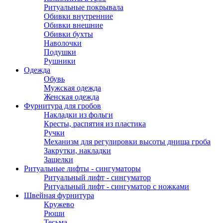
Ритуальные покрывала
Обивки внутренние
Обивки внешние
Обивки бухты
Наволочки
Подушки
Рушники
Одежда
Обувь
Мужская одежда
Женская одежда
Фурнитура для гробов
Накладки из фольги
Кресты, распятия из пластика
Ручки
Механизм для регулировки высоты днища гроба
Закрутки, накладки
Защелки
Ритуальные лифты - сингуматоры
Ритуальный лифт - сингуматор
Ритуальный лифт - сингуматор с ножками
Швейная фурнитура
Кружево
Рюши
Тесьма