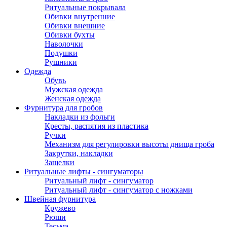
Ритуальные покрывала
Обивки внутренние
Обивки внешние
Обивки бухты
Наволочки
Подушки
Рушники
Одежда
Обувь
Мужская одежда
Женская одежда
Фурнитура для гробов
Накладки из фольги
Кресты, распятия из пластика
Ручки
Механизм для регулировки высоты днища гроба
Закрутки, накладки
Защелки
Ритуальные лифты - сингуматоры
Ритуальный лифт - сингуматор
Ритуальный лифт - сингуматор с ножками
Швейная фурнитура
Кружево
Рюши
Тесьма