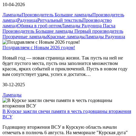
10-04-2026
Лампады
Производитель Большие лампады
Производитель
лампад
Радуница
Ритуальный текстиль
Производство
лампад
Обивка в гроб оптом
Лампады Радуница Пасха
Производитель Большие лампады Первый производитель
Прозрачные лампады
Красные лампады
Лампады Радуница
Поздравляем с Новым 2026 годом!
Новый год — новая страница жизни. Так пусть на ней не
будет пустого места, пусть она заполнится множеством
красок, ярких событий и приключений. Пусть в новом году
вам сопутствует удача, успех и достаток…
30-12-2025
Лампады
В Курске зажгли свечи памяти в честь годовщины вторжения
ВСУ
Годовщину вторжения ВСУ в Курскую область начали
отмечать в полночь 6 августа. На мемориале "Курская дуга"