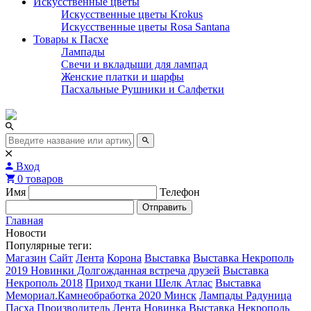
Искусственные цветы
Искусственные цветы Krokus
Искусственные цветы Rosa Santana
Товары к Пасхе
Лампады
Свечи и вкладыши для лампад
Женские платки и шарфы
Пасхальные Рушники и Салфетки
Вход
0 товаров
Имя
Телефон
Отправить
Главная
Новости
Популярные теги:
Магазин
Сайт
Лента
Корона
Выставка
Выставка Некрополь
2019 Новинки Долгожданная встреча друзей
Выставка
Некрополь 2018
Приход ткани Шелк Атлас
Выставка
Мемориал.Камнеобработка 2020 Минск
Лампады Радуница
Пасха Производитель
Лента Новинка
Выставка Некрополь