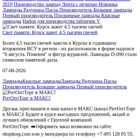
2019
Производство лампад
Лента с печатью Новинка
Лампады Радуница Пасха Производитель Большие лампады
Первый производитель Прозрачные лампады Красные
лампады
Набор для производства табличек V
Свет памяти: Курск зажег 4,5 тысячи свечей
Более 4,5 тысяч свечей зажгли в Курске в годовщину
вторжения ВСУ в регион - их расположили в форме надписи
"6 августа. Помним" и фигур журавлей. Лампады D-090 стали
символом памятной даты.
07-08-2026
Лампады
Красные лампады
Лампады Радуница Пасха
Производитель Большие лампады Первый производитель
РитОптТорг в МАКС!
Друзья, приглашаем в наш канал в МАКС (канал РитОптТорг
в МАКС)! Будьте в курсе выгодных предложений, акций и
лучших обновлений с Группой компаний
РитОптТорг. ➡️Оформить заказ возможно на сайте
ritopttorg.com или у менеджера по телефону +7 495 128 05 55.