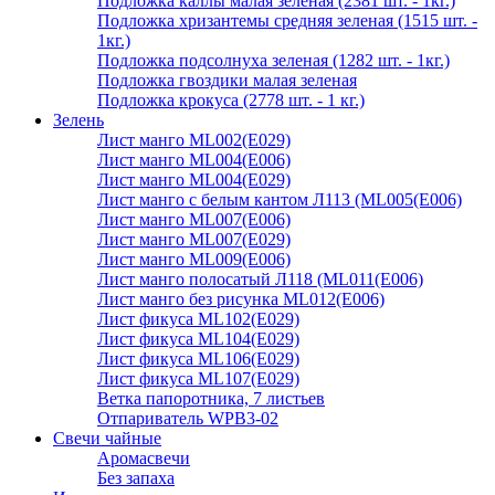
Подложка каллы малая зеленая (2381 шт. - 1кг.)
Подложка хризантемы средняя зеленая (1515 шт. -
1кг.)
Подложка подсолнуха зеленая (1282 шт. - 1кг.)
Подложка гвоздики малая зеленая
Подложка крокуса (2778 шт. - 1 кг.)
Зелень
Лист манго ML002(E029)
Лист манго ML004(E006)
Лист манго ML004(E029)
Лист манго с белым кантом Л113 (ML005(E006)
Лист манго ML007(E006)
Лист манго ML007(E029)
Лист манго ML009(E006)
Лист манго полосатый Л118 (ML011(E006)
Лист манго без рисунка ML012(E006)
Лист фикуса ML102(E029)
Лист фикуса ML104(E029)
Лист фикуса ML106(E029)
Лист фикуса ML107(E029)
Ветка папоротника, 7 листьев
Отпариватель WPB3-02
Свечи чайные
Аромасвечи
Без запаха