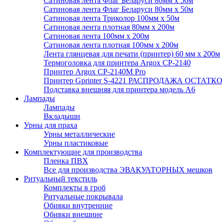
Сатиновая лента Флаг Беларуси 80мм х 50м
Сатиновая лента Флаг Беларуси 80мм х 50м
Сатиновая лента Триколор 100мм х 50м
Сатиновая лента плотная 80мм х 200м
Сатиновая лента 100мм х 200м
Сатиновая лента плотная 100мм х 200м
Лента глянцевая для печати (принтер) 60 мм х 200м
Термоголовка для принтера Argox CP-2140
Принтер Argox CP-2140M Pro
Принтер Gprinter S-4221 РАСПРОДАЖА ОСТАТК
Подставка внешняя для принтера модель А6
Лампады
Лампады
Вкладыши
Урны для праха
Урны металлические
Урны пластиковые
Комплектующие для производства
Пленка ПВХ
Все для производства ЭВАКУАТОРНЫХ мешков
Ритуальный текстиль
Комплекты в гроб
Ритуальные покрывала
Обивки внутренние
Обивки внешние