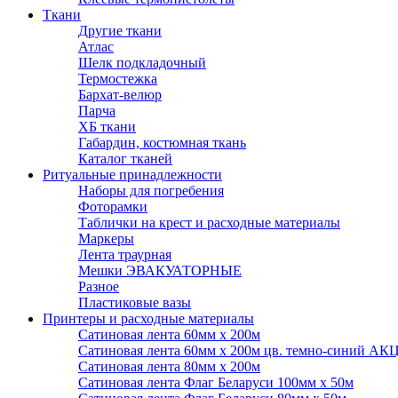
Ткани
Другие ткани
Атлас
Шелк подкладочный
Термостежка
Бархат-велюр
Парча
ХБ ткани
Габардин, костюмная ткань
Каталог тканей
Ритуальные принадлежности
Наборы для погребения
Фоторамки
Таблички на крест и расходные материалы
Маркеры
Лента траурная
Мешки ЭВАКУАТОРНЫЕ
Разное
Пластиковые вазы
Принтеры и расходные материалы
Сатиновая лента 60мм х 200м
Сатиновая лента 60мм х 200м цв. темно-синий АК
Сатиновая лента 80мм х 200м
Сатиновая лента Флаг Беларуси 100мм х 50м