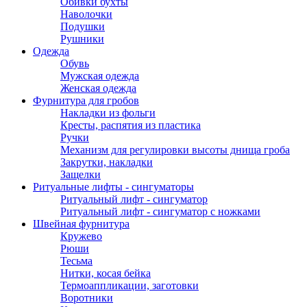
Обивки бухты
Наволочки
Подушки
Рушники
Одежда
Обувь
Мужская одежда
Женская одежда
Фурнитура для гробов
Накладки из фольги
Кресты, распятия из пластика
Ручки
Механизм для регулировки высоты днища гроба
Закрутки, накладки
Защелки
Ритуальные лифты - сингуматоры
Ритуальный лифт - сингуматор
Ритуальный лифт - сингуматор с ножками
Швейная фурнитура
Кружево
Рюши
Тесьма
Нитки, косая бейка
Термоаппликации, заготовки
Воротники