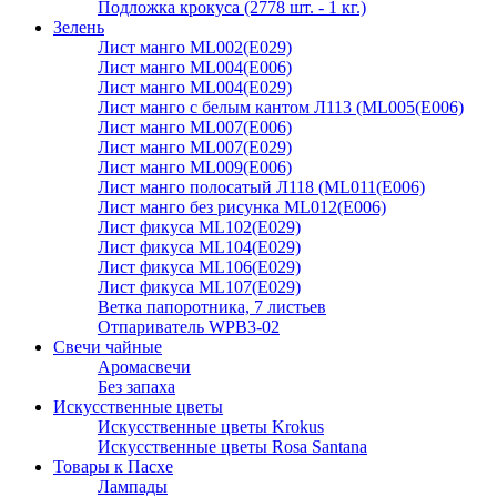
Подложка крокуса (2778 шт. - 1 кг.)
Зелень
Лист манго ML002(E029)
Лист манго ML004(E006)
Лист манго ML004(E029)
Лист манго с белым кантом Л113 (ML005(E006)
Лист манго ML007(E006)
Лист манго ML007(E029)
Лист манго ML009(E006)
Лист манго полосатый Л118 (ML011(E006)
Лист манго без рисунка ML012(E006)
Лист фикуса ML102(E029)
Лист фикуса ML104(E029)
Лист фикуса ML106(E029)
Лист фикуса ML107(E029)
Ветка папоротника, 7 листьев
Отпариватель WPB3-02
Свечи чайные
Аромасвечи
Без запаха
Искусственные цветы
Искусственные цветы Krokus
Искусственные цветы Rosa Santana
Товары к Пасхе
Лампады