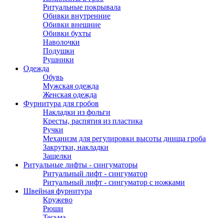
Ритуальные покрывала
Обивки внутренние
Обивки внешние
Обивки бухты
Наволочки
Подушки
Рушники
Одежда
Обувь
Мужская одежда
Женская одежда
Фурнитура для гробов
Накладки из фольги
Кресты, распятия из пластика
Ручки
Механизм для регулировки высоты днища гроба
Закрутки, накладки
Защелки
Ритуальные лифты - сингуматоры
Ритуальный лифт - сингуматор
Ритуальный лифт - сингуматор с ножками
Швейная фурнитура
Кружево
Рюши
Тесьма