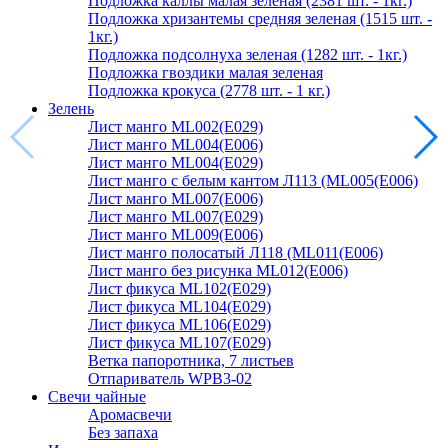
Подложка каллы малая зеленая (2381 шт. - 1кг.)
Подложка хризантемы средняя зеленая (1515 шт. -
1кг.)
Подложка подсолнуха зеленая (1282 шт. - 1кг.)
Подложка гвоздики малая зеленая
Подложка крокуса (2778 шт. - 1 кг.)
Зелень
Лист манго ML002(E029)
Лист манго ML004(E006)
Лист манго ML004(E029)
Лист манго с белым кантом Л113 (ML005(E006)
Лист манго ML007(E006)
Лист манго ML007(E029)
Лист манго ML009(E006)
Лист манго полосатый Л118 (ML011(E006)
Лист манго без рисунка ML012(E006)
Лист фикуса ML102(E029)
Лист фикуса ML104(E029)
Лист фикуса ML106(E029)
Лист фикуса ML107(E029)
Ветка папоротника, 7 листьев
Отпариватель WPB3-02
Свечи чайные
Аромасвечи
Без запаха