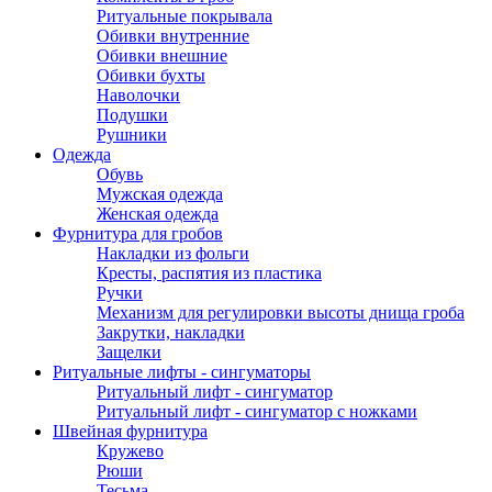
Ритуальные покрывала
Обивки внутренние
Обивки внешние
Обивки бухты
Наволочки
Подушки
Рушники
Одежда
Обувь
Мужская одежда
Женская одежда
Фурнитура для гробов
Накладки из фольги
Кресты, распятия из пластика
Ручки
Механизм для регулировки высоты днища гроба
Закрутки, накладки
Защелки
Ритуальные лифты - сингуматоры
Ритуальный лифт - сингуматор
Ритуальный лифт - сингуматор с ножками
Швейная фурнитура
Кружево
Рюши
Тесьма