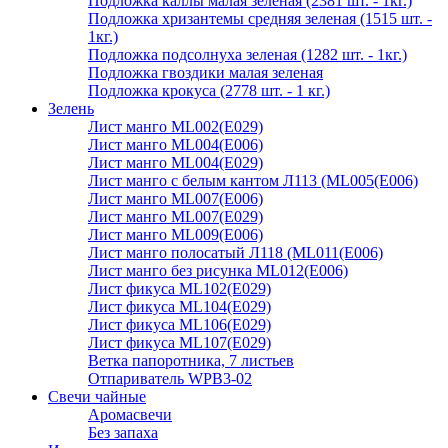
Подложка каллы малая зеленая (2381 шт. - 1кг.)
Подложка хризантемы средняя зеленая (1515 шт. -
1кг.)
Подложка подсолнуха зеленая (1282 шт. - 1кг.)
Подложка гвоздики малая зеленая
Подложка крокуса (2778 шт. - 1 кг.)
Зелень
Лист манго ML002(E029)
Лист манго ML004(E006)
Лист манго ML004(E029)
Лист манго с белым кантом Л113 (ML005(E006)
Лист манго ML007(E006)
Лист манго ML007(E029)
Лист манго ML009(E006)
Лист манго полосатый Л118 (ML011(E006)
Лист манго без рисунка ML012(E006)
Лист фикуса ML102(E029)
Лист фикуса ML104(E029)
Лист фикуса ML106(E029)
Лист фикуса ML107(E029)
Ветка папоротника, 7 листьев
Отпариватель WPB3-02
Свечи чайные
Аромасвечи
Без запаха